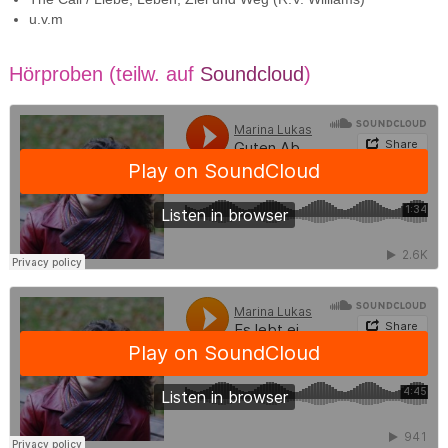
u.v.m
Hörproben (teilw. auf
Soundcloud
)