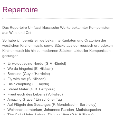
Repertoire
Das Repertoire Umfasst klassische Werke bekannter Komponisten
aus West und Ost.
So habe ich bereits einige bekannte Kantaten und Oratorien der
westlichen Kirchenmusik, sowie Stücke aus der russisch orthodoxen
Kirchenmusik bis hin zu modernen Stücken, aktueller Komponisten
gesungen.
Er weidet seine Herde (G.F. Händel)
Wo du hingehst (E. Hildach)
Because (Guy d´Hardelot)
Fly with me (S. Nilsson)
Die Schöpfung (J. Haydn)
Stabat Mater (G.B. Pergolesi)
Freut euch des Lebens (Volkslied)
Amazing Grace / Ein schöner Tag
Auf Flügeln des Gesanges (F. Mendelssohn-Bartholdy)
Weihnachtsoratorium, Johannes Passion, Mathäuspasion
The Call / Liebe, Leben, Ziel und Weg (R.V. Williams)