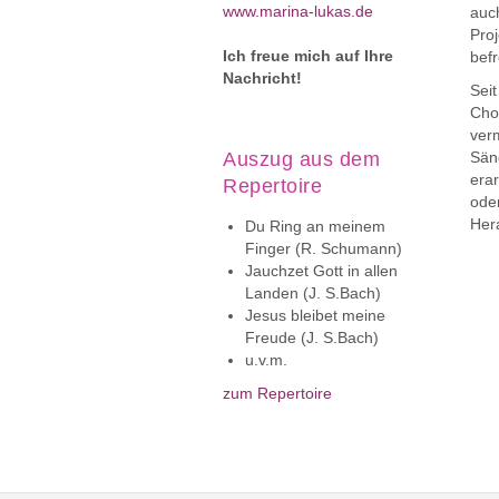
www.marina-lukas.de
auc
Proj
Ich freue mich auf Ihre
bef
Nachricht!
Seit
Cho
verm
Auszug aus dem
Sän
erar
Repertoire
oder
Her
Du Ring an meinem
Finger (R. Schumann)
Jauchzet Gott in allen
Landen (J. S.Bach)
Jesus bleibet meine
Freude (J. S.Bach)
u.v.m.
zum Repertoire