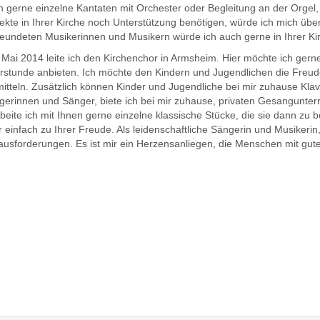
h gerne einzelne Kantaten mit Orchester oder Begleitung an der Orgel,
ekte in Ihrer Kirche noch Unterstützung benötigen, würde ich mich über
reundeten Musikerinnen und Musikern würde ich auch gerne in Ihrer Ki
 Mai 2014 leite ich den Kirchenchor in Armsheim. Hier möchte ich gern
rstunde anbieten. Ich möchte den Kindern und Jugendlichen die Fre
itteln. Zusätzlich können Kinder und Jugendliche bei mir zuhause Klav
gerinnen und Sänger, biete ich bei mir zuhause, privaten Gesangunterr
beite ich mit Ihnen gerne einzelne klassische Stücke, die sie dann z
 einfach zu Ihrer Freude. Als leidenschaftliche Sängerin und Musikerin
ausforderungen. Es ist mir ein Herzensanliegen, die Menschen mit gute