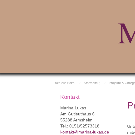
M
Aktuelle Seite:
Startseite
Projekte & Chorg
Kontakt
P
Marina Lukas
Am Gutleuthaus 6
55288 Armsheim
Tel.: 0151/52573318
Unte
kontakt@marina-lukas.de
mit