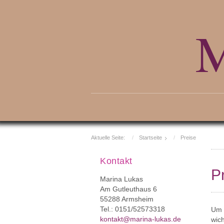
M
Aktuelle Seite:
Startseite
Preise
Kontakt
P
Marina Lukas
Am Gutleuthaus 6
55288 Armsheim
Tel.: 0151/52573318
Um 
kontakt@marina-lukas.de
wich