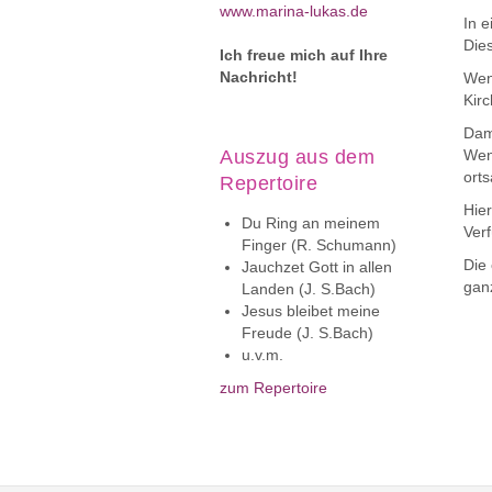
www.marina-lukas.de
In 
Dies
Ich freue mich auf Ihre
Nachricht!
Wen
Kirc
Dam
Auszug aus dem
Wen
ort
Repertoire
Hier
Du Ring an meinem
Ver
Finger (R. Schumann)
Die
Jauchzet Gott in allen
ganz
Landen (J. S.Bach)
Jesus bleibet meine
Freude (J. S.Bach)
u.v.m.
zum Repertoire